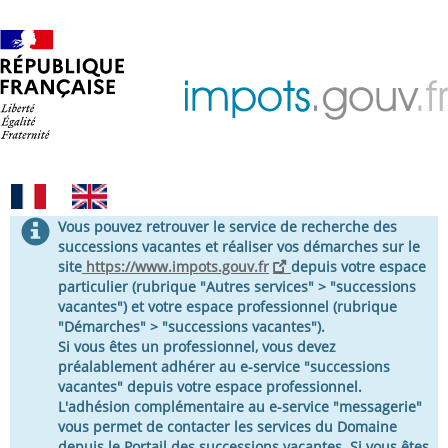
Retour
à
l’accueil
i
Vous pouvez retrouver le service de recherche des
n
successions vacantes et réaliser vos démarches sur le
f
site
https://www.impots.gouv.fr
depuis votre espace
o
particulier (rubrique "Autres services" > "successions
r
vacantes") et votre espace professionnel (rubrique
m
"Démarches" > "successions vacantes").
a
Si vous êtes un professionnel, vous devez
t
préalablement adhérer au e-service "successions
i
vacantes" depuis votre espace professionnel.
o
L'adhésion complémentaire au e-service "messagerie"
n
vous permet de contacter les services du Domaine
depuis le Portail des successions vacantes. Si vous êtes