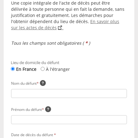
Une copie intégrale de l'acte de décès peut être
délivrée à toute personne qui en fait la demande, sans
justification et gratuitement. Les démarches pour
l'obtenir dépendent du lieu de décès.
En savoir plus
sur les actes de décès
.
Tous les champs sont obligatoires (
*
)
En
Lieu de domicile du défunt
cliquant
En France
À l'étranger
sur
le
Information
Nom du défunt
*
bouton
supplémentaire:
radio
"A
l'étranger"
vous
Information
Prénom du défunt
*
allez
supplémentaire:
être
redirigé(e)
vers
Date de décès du défunt
*