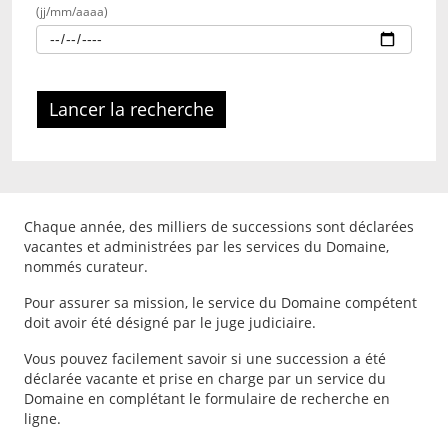
une
Sélectionnez
(jj/mm/aaaa)
nouvelle
une
page.
date
de
décès
du
Lancer la recherche
défunt
dans
le
calendrier
Chaque année, des milliers de successions sont déclarées
vacantes et administrées par les services du Domaine,
nommés curateur.
Pour assurer sa mission, le service du Domaine compétent
doit avoir été désigné par le juge judiciaire.
Vous pouvez facilement savoir si une succession a été
déclarée vacante et prise en charge par un service du
Domaine en complétant le formulaire de recherche en
ligne.